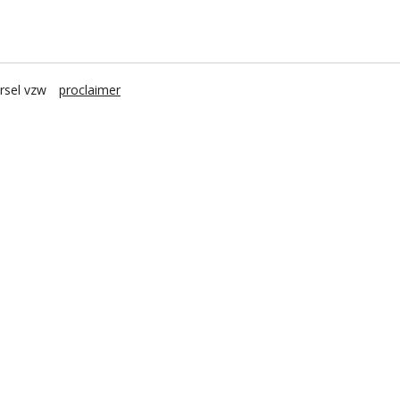
rsel vzw
proclaimer