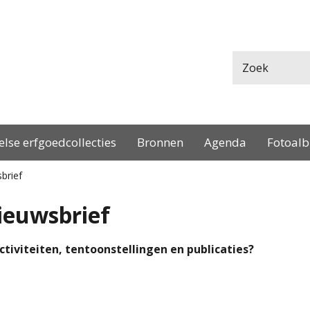
Naar
Heemkundige
content
Kring
Beersel
else erfgoedcollecties
Bronnen
Agenda
Fotoal
brief
ieuwsbrief
ctiviteiten, tentoonstellingen en publicaties?